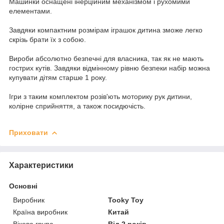
Машинки оснащені інерційним механізмом і рухомими
елементами.
Завдяки компактним розмірам іграшок дитина зможе легко
скрізь брати їх з собою.
Вироби абсолютно безпечні для власника, так як не мають
гострих кутів. Завдяки відмінному рівню безпеки набір можна
купувати дітям старше 1 року.
Ігри з таким комплектом розів'ють моторику рук дитини,
колірне сприйняття, а також посидючість.
Приховати
Характеристики
Основні
Виробник
Tooky Toy
Країна виробник
Китай
Вікова група
Від 2 років