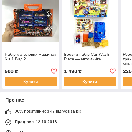
Набір металевих машинок
Ігровий набір Car Wash
Робо
6 в 1 Вид 2
Place — автомийка
тран
мінл
500
1 490
225
₴
₴
Купити
Купити
Про нас
96% позитивних з 47 відгуків за рік
Працює з 12.10.2013