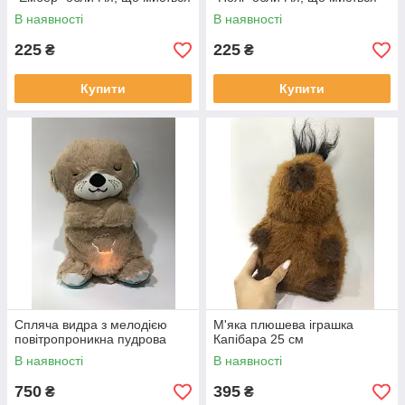
В наявності
В наявності
225
225
₴
₴
Купити
Купити
Спляча видра з мелодією
М'яка плюшева іграшка
повітропроникна пудрова
Капібара 25 см
В наявності
В наявності
750
395
₴
₴