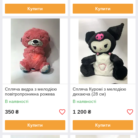
Купити
Купити
Спляча видра з мелодією
Спляча Куромі з мелодією
повітропроникна рожева
дихаюча (28 см)
В наявності
В наявності
350
1 200
₴
₴
Купити
Купити