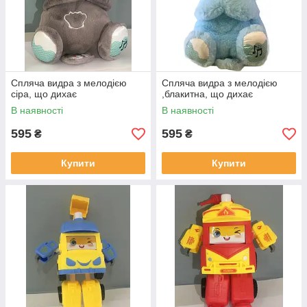
Спляча видра з мелодією
Спляча видра з мелодією
сіра, що дихає
,блакитна, що дихає
В наявності
В наявності
595
595
₴
₴
Купити
Купити