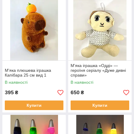
М'яка іграшка «Одді» —
М'яка плюшева іграшка
героїня серіалу «Дуже дивні
Капібара 25 см вид 1
справи»
В наявності
В наявності
395
650
₴
₴
Купити
Купити