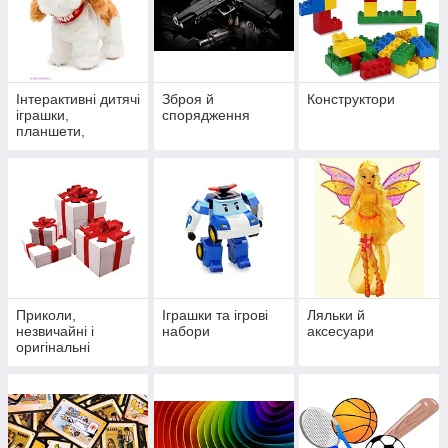
Інтерактивні дитячі
Зброя й
Конструктори
іграшки,
спорядження
планшети,
телефони
Приколи,
Іграшки та ігрові
Ляльки й
незвичайні і
набори
аксесуари
оригінальні
подарунки !