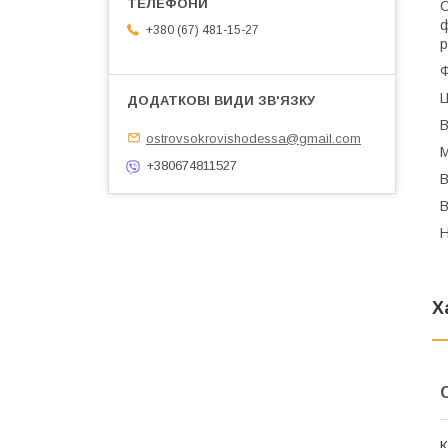
С
ф
+380 (67) 481-15-27
р
Ф
Ц
В
ostrovsokrovishodessa@gmail.com
М
+380674811527
В
В
Н
Х
К