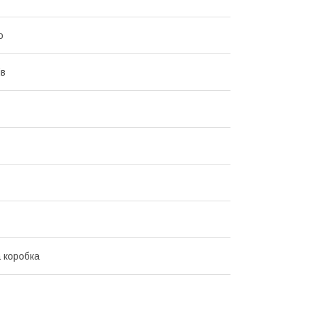
о
ів
 коробка