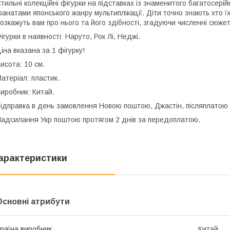
тильні колекційні фігурки на підставках із знаменитого багатосерій
анатами японського жанру мультиплікації. Діти точно знають хто 
озкажуть вам про нього та його здібності, згадуючи численні сюже
ігурки в наявності: Наруто, Рок Лі, Неджі.
іна вказана за 1 фігурку!
исота: 10 см.
атеріал: пластик.
иробник: Китай.
ідправка в день замовлення Новою поштою, Джастін, післяплатою 
адсилання Укр поштою протягом 2 днів за передоплатою.
арактеристики
Основні атрибути
раїна виробник
Китай