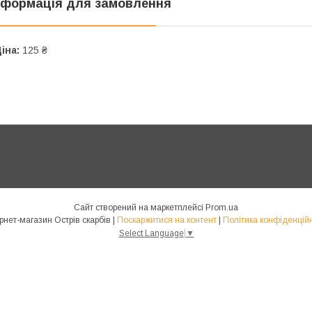
нформація для замовлення
іна:
125 ₴
Сайт створений на маркетплейсі
Prom.ua
Інтернет-магазин Острів скарбів |
Поскаржитися на контент
|
Політика конфіденційн
Select Language
▼