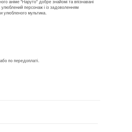
ного аніме "Наруто" добре знайомі та впізнавані
їх улюблений персонаж і із задоволенням
ти улюбленого мультика.
або по передоплаті.