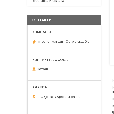
Доставка и оплата
КОНТАКТИ
Інтернет-магазин Острів скарбів
Наталя
Г
Г
н
г. Одесса, Одеса, Україна
Ц
В
В