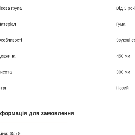
ікова група
Від 3 рок
атеріал
Гума
собливості
Звукові 
Довжина
450 мм
исота
300 мм
Стан
Новий
нформація для замовлення
іна:
655 ₴