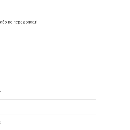
або по передоплаті.
y
о