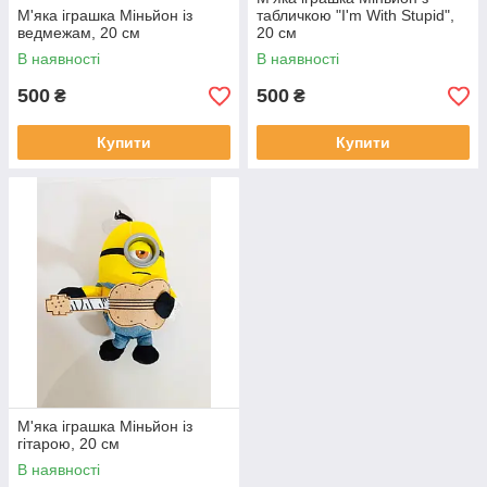
М'яка іграшка Міньйон із
табличкою "I'm With Stupid",
ведмежам, 20 см
20 см
В наявності
В наявності
500
500
₴
₴
Купити
Купити
М'яка іграшка Міньйон із
гітарою, 20 см
В наявності