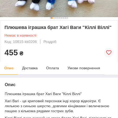
Плюшева іграшка брат Хагі Ваги "Кіллі Віллі"
Немає в наявності
Код: 10815-kk0206
Роздріб
455
₴
Опис
Доставка
Оплата
Умови повернення
Опис
Плюшева іграшка брат Хагі Ваги "Кіллі Віллі"
Хагі Вагі - це криповий персонаж інді хорор відеоігри. Є
лялькою з синьою шерстю, довгими кінцівками і величезною
пащею з кількома рядами гострих зубів.
Кіллі Віллі дуже схожий на свого брата Хагі Вагі, відрізняється