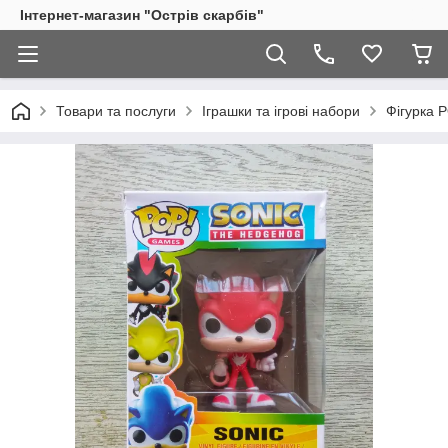
Інтернет-магазин "Острів скарбів"
Товари та послуги
Іграшки та ігрові набори
Фігурка P