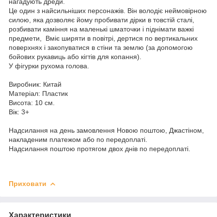
нагадують дреди.
Це один з найсильніших персонажів. Він володіє неймовірною
силою, яка дозволяє йому пробивати дірки в товстій сталі,
розбивати каміння на маленькі шматочки і піднімати важкі
предмети, Вміє ширяти в повітрі, дертися по вертикальних
поверхнях і закопуватися в стіни та землю (за допомогою
бойових рукавиць або кігтів для копання).
У фігурки рухома голова.
Виробник: Китай
Матеріал: Пластик
Висота: 10 см.
Вік: 3+
Надсилання на день замовлення Новою поштою, Джастіном,
накладеним платежом або по передоплаті.
Надсилання поштою протягом двох днів по передоплаті.
Приховати
Характеристики