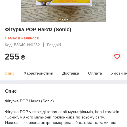
Фігурка POP Наклз (Sonic)
Немає в наявності
Код: B8640-kk0232
Роздріб
255
₴
Опис
Характеристики
Доставка
Оплата
Умови п
Опис
Фігурка POP Наклз (Sonic)
Фігурка POP у вигляді героя серії мультфільмів, ігор і коміксів
"Сонік", у якого мільйони поклонників по всьому світу.
Наклез — червона антропоморфна з багатьма голками, які