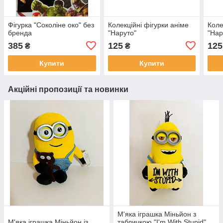
Фігурка "Соколіне око" без
Колекційні фігурки аніме
Коле
бренда
"Наруто"
"Нар
385
125
125
₴
₴
Купити
Купити
Акційні пропозиції та новинки
М'яка іграшка Міньйон з
М'яка іграшка Міньйон із
табличкою "I'm With Stupid",