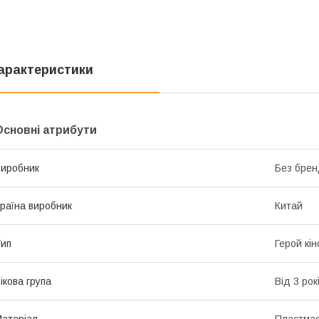
арактеристики
Основні атрибути
иробник
Без брен
раїна виробник
Китай
ип
Герой кін
ікова група
Від 3 рок