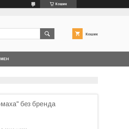
Кошик
Кошик
БМЕН
омаха" без бренда