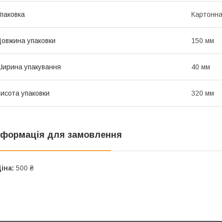
паковка
Картонна
овжина упаковки
150 мм
ирина упакування
40 мм
исота упаковки
320 мм
нформація для замовлення
іна:
500 ₴