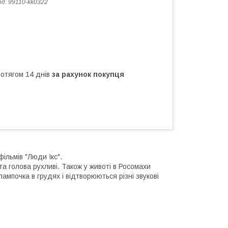
од:
99110-kk0322
ротягом 14 днів
за рахунок покупця
фільмів "Люди Ікс".
та голова рухливі. Також у животі в Росомахи
ампочка в грудях і відтворюються різні звукові