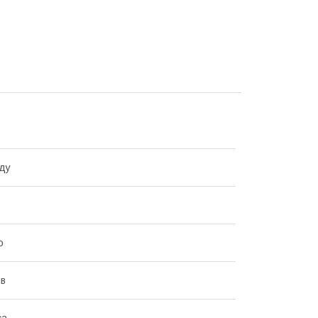
ду
о
ів