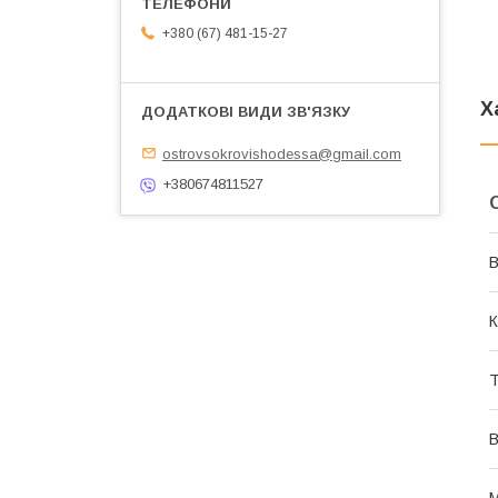
+380 (67) 481-15-27
Х
ostrovsokrovishodessa@gmail.com
+380674811527
В
К
Т
В