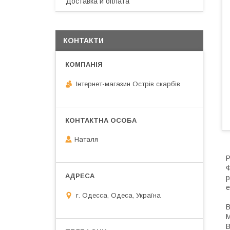
Доставка и оплата
КОНТАКТИ
Інтернет-магазин Острів скарбів
Наталя
Р
Ф
р
е
г. Одесса, Одеса, Україна
В
М
В