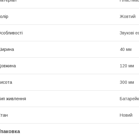
атеріал
Пластма
олір
Жовтий
собливості
Звукові 
Ширина
40 мм
Довжина
120 мм
исота
300 мм
ип живлення
Батарей
Стан
Новий
Упаковка