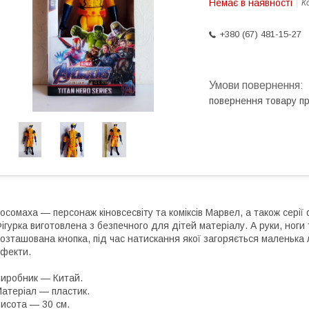
Немає в наявності
К
+380 (67) 481-15-27
повернення товару п
осомаха — персонаж кіновсесвіту та коміксів Марвел, а також серії 
ігурка виготовлена з безпечного для дітей матеріалу. А руки, ноги 
озташована кнопка, під час натискання якої загоряється маленька л
фекти.
иробник — Китай.
атеріал — пластик.
исота — 30 см.