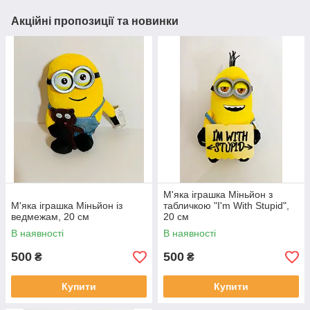
Акційні пропозиції та новинки
М'яка іграшка Міньйон з
М'яка іграшка Міньйон із
табличкою "I'm With Stupid",
ведмежам, 20 см
20 см
В наявності
В наявності
500
500
₴
₴
Купити
Купити