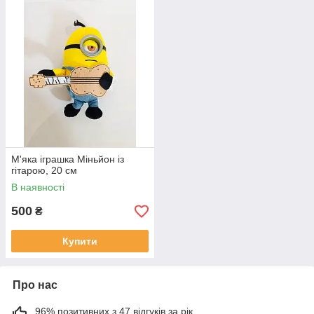
М'яка іграшка Міньйон із
гітарою, 20 см
В наявності
500
₴
Купити
Про нас
96% позитивних з 47 відгуків за рік