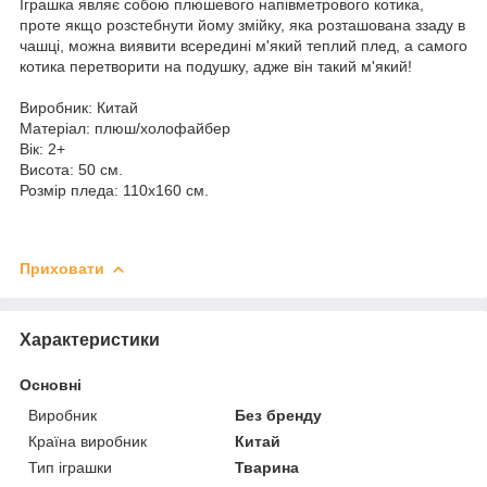
Іграшка являє собою плюшевого напівметрового котика,
проте якщо розстебнути йому змійку, яка розташована ззаду в
чашці, можна виявити всередині м'який теплий плед, а самого
котика перетворити на подушку, адже він такий м'який!
Виробник: Китай
Матеріал: плюш/холофайбер
Вік: 2+
Висота: 50 см.
Розмір пледа: 110х160 см.
Приховати
Характеристики
Основні
Виробник
Без бренду
Країна виробник
Китай
Тип іграшки
Тварина