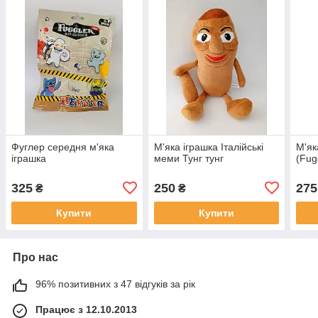
Фуглер середня м'яка
М'яка іграшка Італійські
М'як
іграшка
меми Тунг тунг
(Fug
325
250
275
₴
₴
Купити
Купити
Про нас
96% позитивних з 47 відгуків за рік
Працює з 12.10.2013