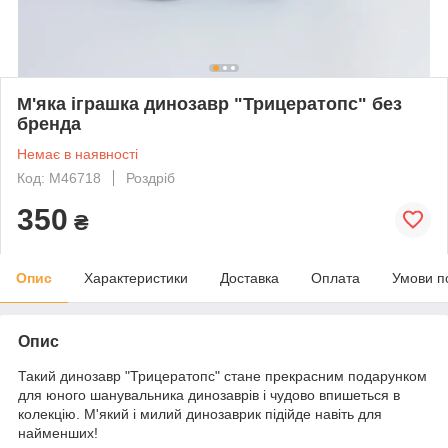
М'яка іграшка динозавр "Трицератопс" без
бренда
Немає в наявності
Код: М46718
Роздріб
350
₴
Опис
Характеристики
Доставка
Оплата
Умови п
Опис
Такий динозавр "Трицератопс" стане прекрасним подарунком
для юного шанувальника динозаврів і чудово впишеться в
колекцію. М'який і милий динозаврик підійде навіть для
найменших!