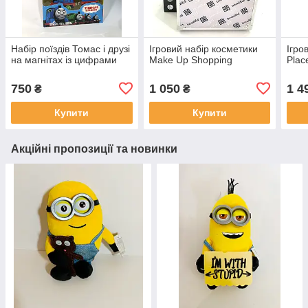
Набір поїздів Томас і друзі
Ігровий набір косметики
Ігро
на магнітах із цифрами
Make Up Shopping
Plac
750
1 050
1 4
₴
₴
Купити
Купити
Акційні пропозиції та новинки