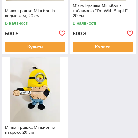
М'яка іграшка Міньйон з
М'яка іграшка Міньйон із
табличкою "I'm With Stupid",
ведмежам, 20 см
20 см
В наявності
В наявності
500
500
₴
₴
Купити
Купити
М'яка іграшка Міньйон із
гітарою, 20 см