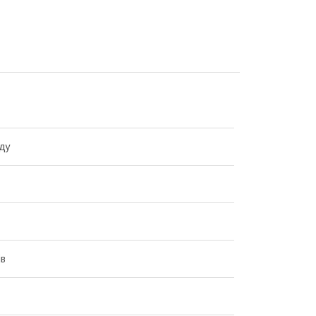
ду
ів