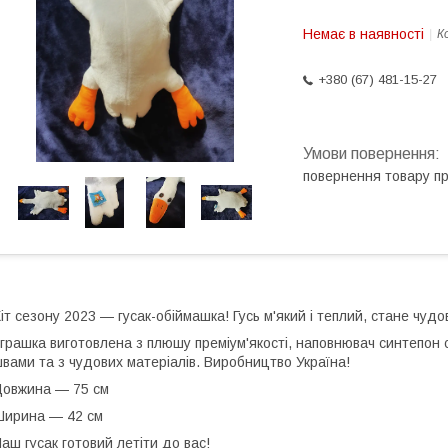
Немає в наявності
К
+380 (67) 481-15-27
повернення товару п
іт сезону 2023 — гусак-обіймашка! Гусь м'який і теплий, стане чу
грашка виготовлена з плюшу преміум'якості, наповнювач синтепон с
вами та з чудових матеріалів. Виробництво Україна!
овжина — 75 см
ирина — 42 см
аш гусак готовий летіти до вас!