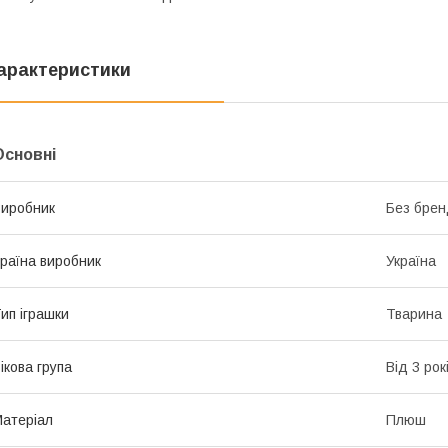
арактеристики
Основні
иробник
Без брен
раїна виробник
Україна
ип іграшки
Тварина
ікова група
Від 3 рок
атеріал
Плюш