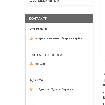
Доставка и оплата
КОНТАКТИ
Інтернет-магазин Острів скарбів
Наталя
Х
І
ш
г. Одесса, Одеса, Україна
Д
Ш
Н