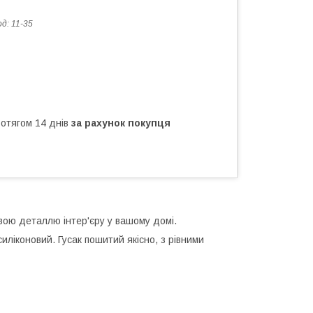
од:
11-35
ротягом 14 днів
за рахунок покупця
довою деталлю інтер'єру у вашому домі.
иліконовий. Гусак пошитий якісно, з рівними