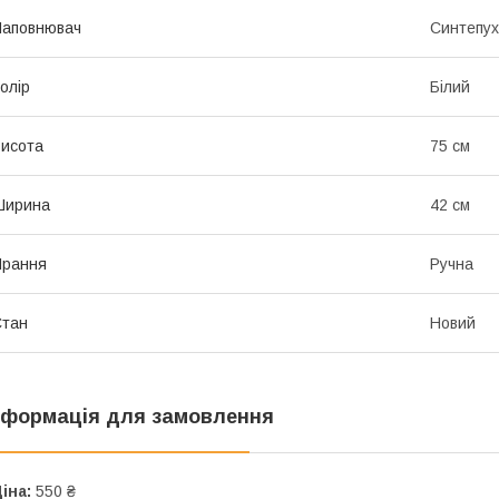
Наповнювач
Синтепух
олір
Білий
исота
75 см
Ширина
42 см
Прання
Ручна
Стан
Новий
нформація для замовлення
іна:
550 ₴