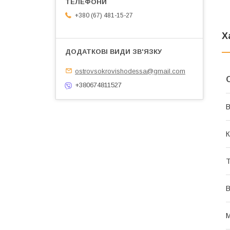
+380 (67) 481-15-27
Х
ostrovsokrovishodessa@gmail.com
+380674811527
В
К
Т
В
М