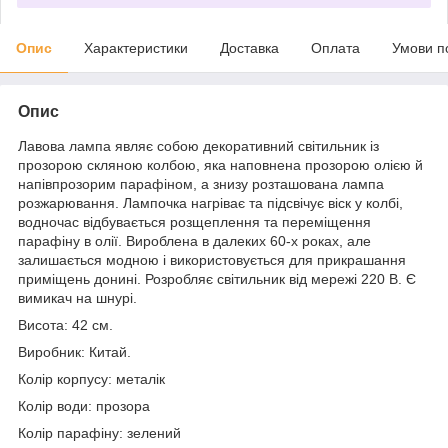
Опис
Характеристики
Доставка
Оплата
Умови п
Опис
Лавова лампа являє собою декоративний світильник із
прозорою скляною колбою, яка наповнена прозорою олією й
напівпрозорим парафіном, а знизу розташована лампа
розжарювання. Лампочка нагріває та підсвічує віск у колбі,
водночас відбувається розщеплення та переміщення
парафіну в олії. Вироблена в далеких 60-х роках, але
залишається модною і використовується для прикрашання
приміщень донині. Розробляє світильник від мережі 220 В. Є
вимикач на шнурі.
Висота: 42 см.
Виробник: Китай.
Колір корпусу: металік
Колір води: прозора
Колір парафіну: зелений