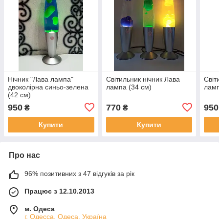
Нічник "Лава лампа"
Світильник нічник Лава
Світ
двоколірна синьо-зелена
лампа (34 см)
ламп
(42 см)
950
770
950
₴
₴
Купити
Купити
Про нас
96% позитивних з 47 відгуків за рік
Працює з 12.10.2013
м. Одеса
г. Одесса, Одеса, Україна