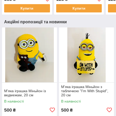
Купити
Купити
Акційні пропозиції та новинки
М'яка іграшка Міньйон з
М'яка іграшка Міньйон із
табличкою "I'm With Stupid",
ведмежам, 20 см
20 см
В наявності
В наявності
500
500
₴
₴