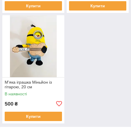
Купити
Купити
М'яка іграшка Міньйон із
гітарою, 20 см
В наявності
500
₴
Купити