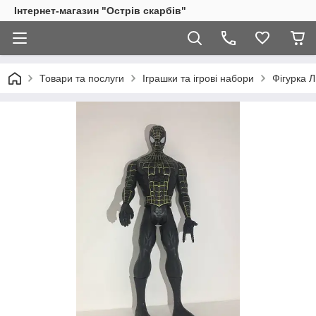
Інтернет-магазин "Острів скарбів"
Товари та послуги
Іграшки та ігрові набори
Фігурка 