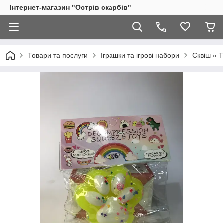
Інтернет-магазин "Острів скарбів"
Товари та послуги
Іграшки та ігрові набори
Сквіш « 