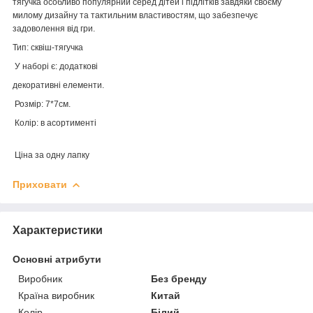
тягучка особливо популярний серед дітей і підлітків завдяки своєму
милому дизайну та тактильним властивостям, що забезпечує
задоволення від гри.
Тип: сквіш-тягучка
У наборі є: додаткові
декоративні елементи.
Розмір: 7*7см.
Колір: в асортименті
Ціна за одну лапку
Приховати
Характеристики
Основні атрибути
Виробник
Без бренду
Країна виробник
Китай
Колір
Білий