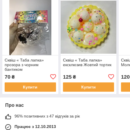
Сквіш « Таба лапка»
Сквіш « Таба лапка»
Скві
прозора з чорним
ексклюзив Жовтий тортик
Мол
бантиком
70
125
120
₴
₴
Купити
Купити
Про нас
96% позитивних з 47 відгуків за рік
Працює з 12.10.2013