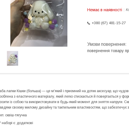
Немає в наявності
К
+380 (67) 481-15-27
повернення товару п
аба лапки Кішки (больша) — це м'який і приємний на дотик аксесуар, що чудов
роблена з еластичного матеріалу, який легко стискається й повертається у фор
осити із собою та використовувати в будь-який момент для зняття напруги. Скв
авдяки своєму милому дизайну та тактильним властивостям, що забезпечує з
ип: сквіш-тягучка
 наборі є: додаткові