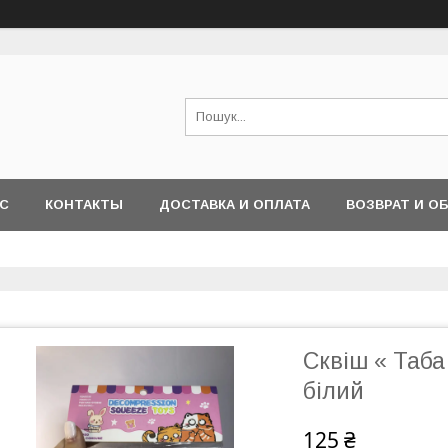
АС
КОНТАКТЫ
ДОСТАВКА И ОПЛАТА
ВОЗВРАТ И О
Сквіш « Таба
білий
125 ₴