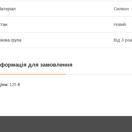
атеріал
Силікон
Стан
Новий
ікова група
Від 3 рок
нформація для замовлення
іна:
125 ₴