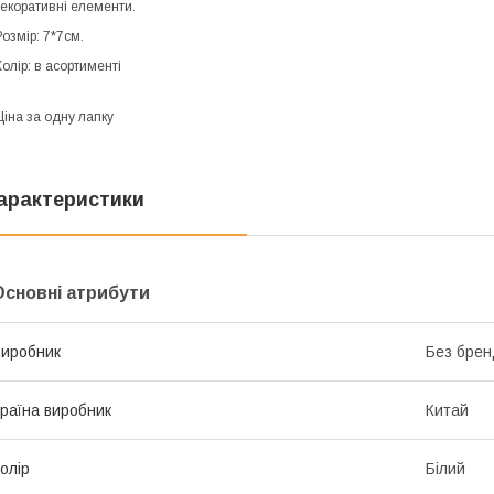
екоративні елементи.
озмір: 7*7см.
олір: в асортименті
іна за одну лапку
арактеристики
Основні атрибути
иробник
Без брен
раїна виробник
Китай
олір
Білий