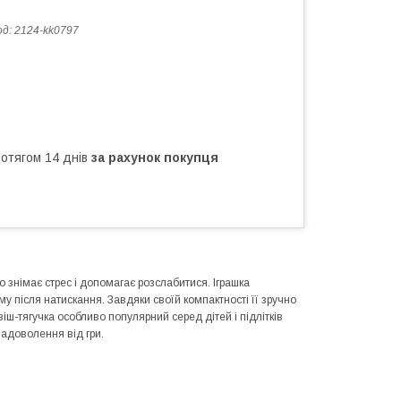
од:
2124-kk0797
ротягом 14 днів
за рахунок покупця
о знімає стрес і допомагає розслабитися. Іграшка
му після натискання. Завдяки своїй компактності її зручно
іш-тягучка особливо популярний серед дітей і підлітків
адоволення від гри.