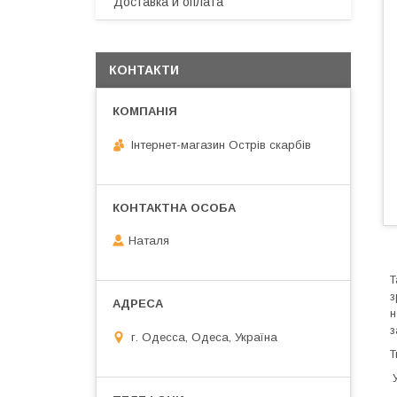
Доставка и оплата
КОНТАКТИ
Інтернет-магазин Острів скарбів
Наталя
Т
з
н
з
г. Одесса, Одеса, Україна
Т
У