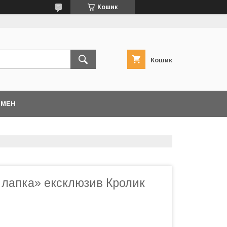
Кошик
Кошик
БМЕН
 лапка» ексклюзив Кролик