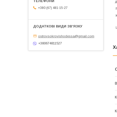
д
+380 (67) 481-15-27
Р
К
Ц
ostrovsokrovishodessa@gmail.com
+380674811527
Х
В
К
К