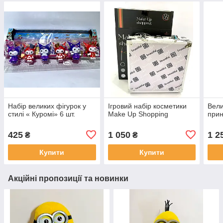
Набір великих фігурок у
Ігровий набір косметики
Вели
стилі « Куромі» 6 шт.
Make Up Shopping
при
425
1 050
1 2
₴
₴
Купити
Купити
Акційні пропозиції та новинки