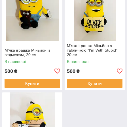
М'яка іграшка Міньйон з
М'яка іграшка Міньйон із
табличкою "I'm With Stupid",
ведмежам, 20 см
20 см
В наявності
В наявності
500
500
₴
₴
Купити
Купити