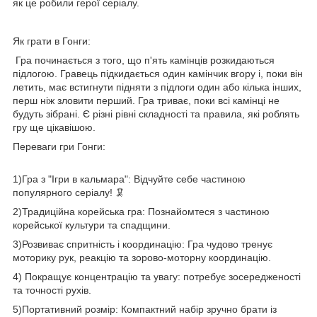
як це робили герої серіалу.
Як грати в Гонги:
Гра починається з того, що п'ять камінців розкидаються
підлогою. Гравець підкидається один камінчик вгору і, поки він
летить, має встигнути підняти з підлоги один або кілька інших,
перш ніж зловити перший. Гра триває, поки всі камінці не
будуть зібрані. Є різні рівні складності та правила, які роблять
гру ще цікавішою.
Переваги гри Гонги:
1)Гра з "Ігри в кальмара": Відчуйте себе частиною
популярного серіалу! 🦑
2)Традиційна корейська гра: Познайомтеся з частиною
корейської культури та спадщини.
3)Розвиває спритність і координацію: Гра чудово тренує
моторику рук, реакцію та зорово-моторну координацію.
4) Покращує концентрацію та увагу: потребує зосередженості
та точності рухів.
5)Портативний розмір: Компактний набір зручно брати із