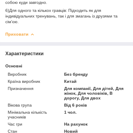
собою куди завгодно.
6)Для одного та кількох гравців: Підходить як для
індивідуальних тренувань, так і для змагань із друзями та
сім'єю.
Приховати
Характеристики
Основні
Виробник
Без бренду
Країна виробник
Китай
Призначення
Для компанії, Для дітей, Для
жінок, Для чоловіків, В
дорогу, Для двох
Вікова група
Від 6 років
Мінімальна кількість
1 чол.
учасників
Час гри
На рахунок
Стан
Новий