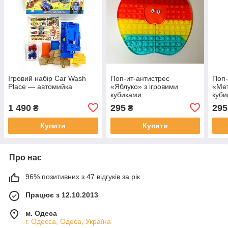
Ігровий набір Car Wash
Поп-ит-антистрес
Поп-
Place — автомийка
«Яблуко» з ігровими
«Мет
кубиками
куби
1 490
295
295
₴
₴
Купити
Купити
Про нас
96% позитивних з 47 відгуків за рік
Працює з 12.10.2013
м. Одеса
г. Одесса, Одеса, Україна