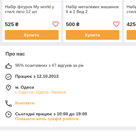
Набір фігурок My world у
Набір металевих машинок
Набі
стилі лего 12 шт.
6 в 1 Вид 2
стил
525
500
425
₴
₴
Купити
Купити
Про нас
96% позитивних з 47 відгуків за рік
Працює з 12.10.2013
м. Одеса
г. Одесса, Одеса, Україна
Контакти
Сьогодні працює з 10:00 до 19:00
Показати весь графік роботи