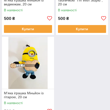
М'яка іграшка Міньйон із
табличкою "I'm With Stupid",
ведмежам, 20 см
20 см
В наявності
В наявності
500
500
₴
₴
Купити
Купити
М'яка іграшка Міньйон із
гітарою, 20 см
В наявності