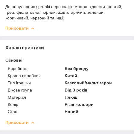
До популярних sprunki персонажів можна віднести: жовтий,
грей, фіолетовий, чорний, жовтогарячий, зелений,
коричневий, червоний та інші.
Приховати
Характеристики
Основні
Виробник
Без бренду
Країна виробник
Китай
Тип іграшки
Казковий/мульт герой
Вікова група
Від 3 років
Матеріал
Плюш
Колір
Різні кольори
Стан
Новий
Приховати