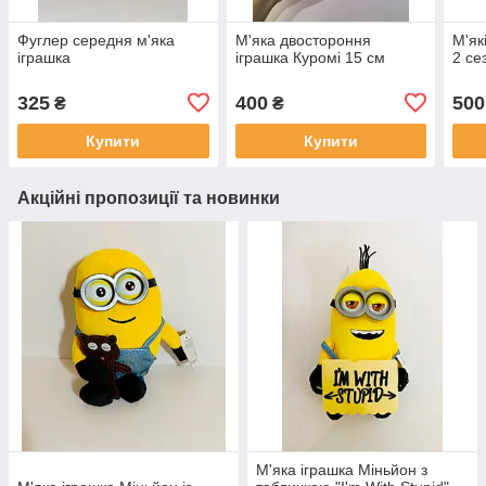
Фуглер середня м'яка
М'яка двостороння
М'як
іграшка
іграшка Куромі 15 см
2 се
325
400
500
₴
₴
Купити
Купити
Акційні пропозиції та новинки
М'яка іграшка Міньйон з