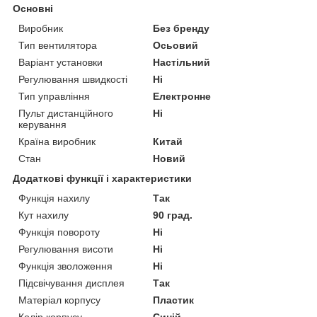
Основні
Виробник
Без бренду
Тип вентилятора
Осьовий
Варіант установки
Настільний
Регулювання швидкості
Ні
Тип управління
Електронне
Пульт дистанційного
Ні
керування
Країна виробник
Китай
Стан
Новий
Додаткові функції і характеристики
Функція нахилу
Так
Кут нахилу
90 град.
Функція повороту
Ні
Регулювання висоти
Ні
Функція зволоження
Ні
Підсвічування дисплея
Так
Матеріал корпусу
Пластик
Колір корпусу
Синій