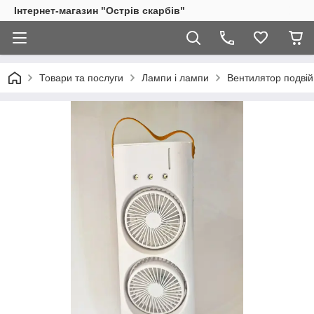
Інтернет-магазин "Острів скарбів"
Товари та послуги
Лампи і лампи
Вентилятор подвій