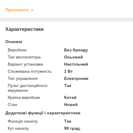
Приховати
Характеристики
Основні
Виробник
Без бренду
Тип вентилятора
Осьовий
Варіант установки
Настільний
Споживана потужність
1 Вт
Тип управління
Електронне
Пульт дистанційного
Так
керування
Країна виробник
Китай
Стан
Новий
Додаткові функції і характеристики
Функція нахилу
Так
Кут нахилу
90 град.