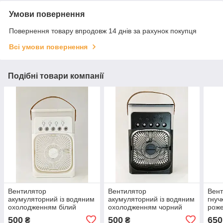
Умови повернення
Повернення товару впродовж 14 днів за рахунок покупця
Всі умови повернення
Подібні товари компанії
Вентилятор
Вентилятор
Вен
акумуляторний із водяним
акумуляторний із водяним
гнуч
охолодженням білий
охолодженням чорний
роже
400
500
500
650
₴
₴