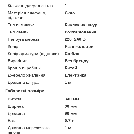
Кількість джерел світла
1
Матеріал плафона,
Скло
підвісок
Тип вимикача
Кнопка на шнурі
Тип лампи
Розжарювання
Напруга мережі
220~240 В
Колір
Різні кольори
Колір арматури (підстави)
Срібло
Виробник
Без бренду
Країна виробник
Китай
Джерело живлення
Електрика
Довжина шнура
1 м
Габаритні розміри
Висота
340 мм
Ширина
90 мм
Довжина
90 мм
Вага
0.7 г
Довжина мережевого
1 м
шнура