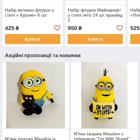
Набір великих фігурок у
Набір фігурок Майнкрафт
Набі
стилі « Куромі» 6 шт.
у стилі лего 24 шт. краєвид
«Ліл
2
425
950
525
₴
₴
Купити
Купити
Акційні пропозиції та новинки
М'яка іграшка Міньйон з
М'яка іграшка Міньйон із
табличкою "I'm With Stupid",