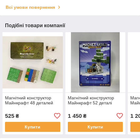
Всі умови повернення
Подібні товари компанії
Магнітний конструктор
Магнітний конструктор
Магн
Майнкрафт 48 деталей
Майнкрафт 52 деталі
Майн
525
1 450
1 2
₴
₴
Купити
Купити