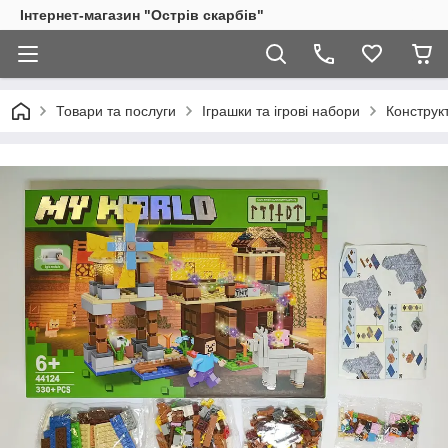
Інтернет-магазин "Острів скарбів"
Товари та послуги
Іграшки та ігрові набори
Конструк