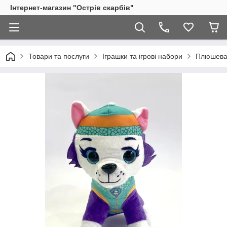
Інтернет-магазин "Острів скарбів"
Товари та послуги
Іграшки та ігрові набори
Плюшева 