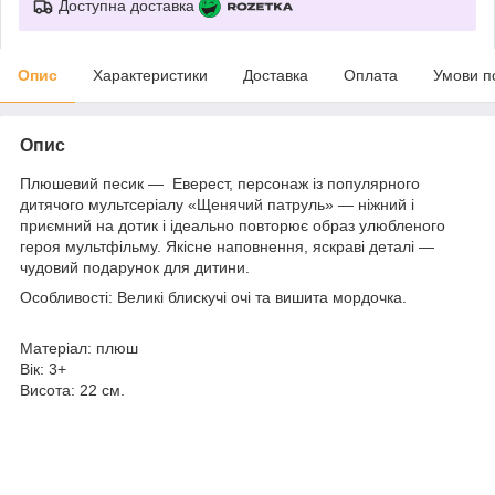
Доступна доставка
Опис
Характеристики
Доставка
Оплата
Умови п
Опис
Плюшевий песик — Еверест, персонаж із популярного
дитячого мультсеріалу «Щенячий патруль» — ніжний і
приємний на дотик і ідеально повторює образ улюбленого
героя мультфільму. Якісне наповнення, яскраві деталі —
чудовий подарунок для дитини.
Особливості: Великі блискучі очі та вишита мордочка.
Матеріал: плюш
Вік: 3+
Висота: 22 см.