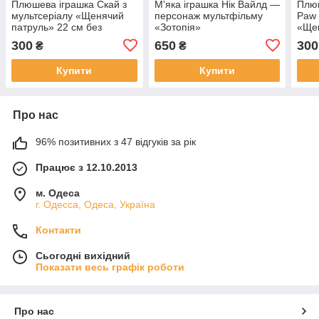
Плюшева іграшка Скай з
М'яка іграшка Нік Вайлд —
Плюш
мультсеріалу «Щенячий
персонаж мультфільму
Paw 
патруль» 22 см без
«Зотопія»
«Щен
бренда
без 
300
650
300
₴
₴
Купити
Купити
Про нас
96% позитивних з 47 відгуків за рік
Працює з 12.10.2013
м. Одеса
г. Одесса, Одеса, Україна
Контакти
Сьогодні вихідний
Показати весь графік роботи
Про нас