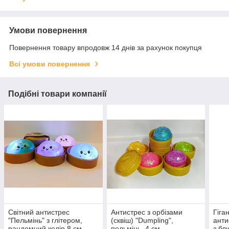
Умови повернення
Повернення товару впродовж 14 днів за рахунок покупця
Всі умови повернення
Подібні товари компанії
Світний антистрес
Антистрес з орбізами
Гіга
"Пельмінь" з глітером,
(сквіш) "Dumpling",
анти
рандомний колір 8 см
пельмінь, 4 см
з бл