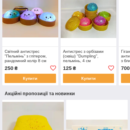
Світний антистрес
Антистрес з орбізами
Гіга
"Пельмінь" з глітером,
(сквіш) "Dumpling",
анти
рандомний колір 8 см
пельмінь, 4 см
з бл
250
125
700
₴
₴
Купити
Купити
Акційні пропозиції та новинки