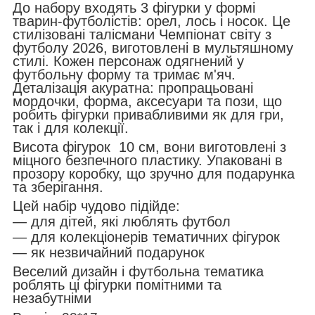
До набору входять 3 фігурки у формі
тварин-футболістів: орел, лось і носок. Це
стилізовані талісмани Чемпіонат світу з
футболу 2026, виготовлені в мультяшному
стилі. Кожен персонаж одягнений у
футбольну форму та тримає м'яч.
Деталізація акуратна: пропрацьовані
мордочки, форма, аксесуари та пози, що
робить фігурки привабливими як для гри,
так і для колекції.
Висота фігурок 10 см, вони виготовлені з
міцного безпечного пластику. Упаковані в
прозору коробку, що зручно для подарунка
та зберігання.
Цей набір чудово підійде:
— для дітей, які люблять футбол
— для колекціонерів тематичних фігурок
— як незвичайний подарунок
Веселий дизайн і футбольна тематика
роблять ці фігурки помітними та
незабутніми