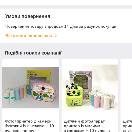
Умови повернення
Повернення товару впродовж 14 днів за рахунок покупця
Всі умови повернення
Подібні товари компанії
Фото+принтер 2 камери
Дитячий фотоапарат +
Дитя
бузковий із кішечкою + 10
принтер із милими
прин
рулонів паперу
звірятками + 10 рулонів
друк