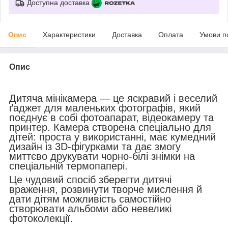
Доступна доставка
Опис
Характеристики
Доставка
Оплата
Умови п
Опис
Дитяча мінікамера — це яскравий і веселий
ґаджет для маленьких фотографів, який
поєднує в собі фотоапарат, відеокамеру та
принтер. Камера створена спеціально для
дітей: проста у використанні, має кумедний
дизайн із 3D-фігурками та дає змогу
миттєво друкувати чорно-білі знімки на
спеціальній термопапері.
Це чудовий спосіб зберегти дитячі
враження, розвинути творче мислення й
дати дітям можливість самостійно
створювати альбоми або невеликі
фотоколекції.